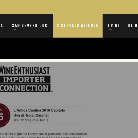
na
San Severo DOC
Riservato Aziende
I vini
Olio