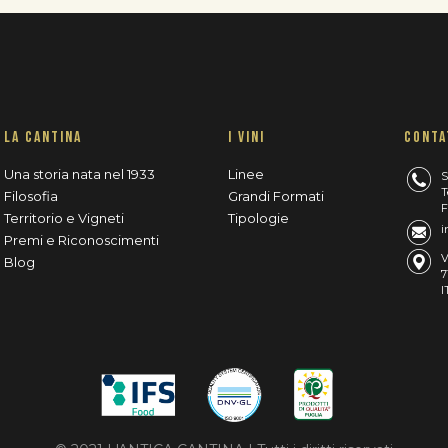
LA CANTINA
I VINI
CONTA
Una storia nata nel 1933
Linee
S
T
Filosofia
Grandi Formati
F
Territorio e Vigneti
Tipologie
i
Premi e Riconoscimenti
V
Blog
7
I