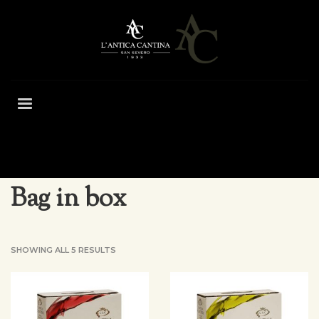
HOME
SHOP
WINES
RANGE
GRANDI FORMATI
BAG IN BOX
Bag in box
SHOWING ALL 5 RESULTS