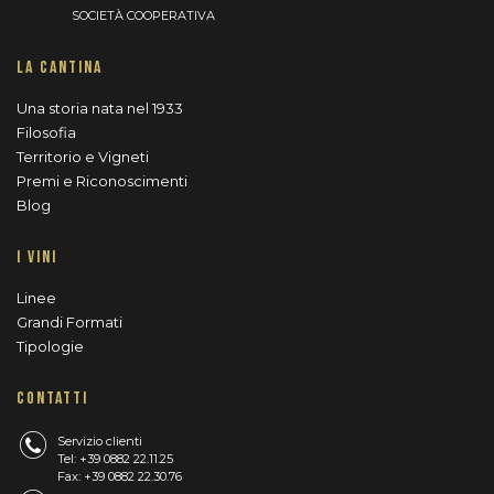
SOCIETÀ COOPERATIVA
LA CANTINA
Una storia nata nel 1933
Filosofia
Territorio e Vigneti
Premi e Riconoscimenti
Blog
I VINI
Linee
Grandi Formati
Tipologie
CONTATTI
Servizio clienti
Tel: +39 0882 22.11.25
Fax: +39 0882 22.30.76