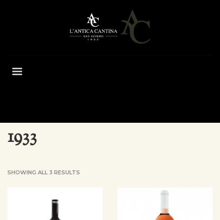
HOME
SHOP
WINES
RANGE
1933
1933
SHOWING ALL 3 RESULTS