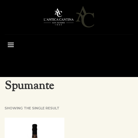
HOME
SHOP
WINES
RANGE
SPUMANTE
Spumante
SHOWING THE SINGLE RESULT