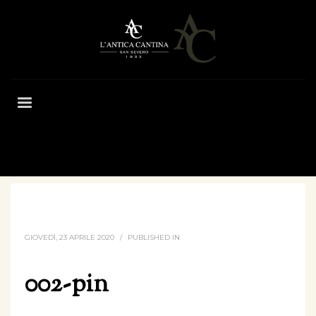
HOME
002-PIN
GIOVEDÌ, 23 APRILE 2020
/
PUBLISHED IN
002-pin