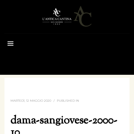
HOME
DAMA-SANGIOVESE-2000-10
MARTEDÌ, 12 MAGGIO 2020
/
PUBLISHED IN
dama-sangiovese-2000-
10