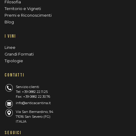
Filosofia
Territorio e Vigneti
Premi e Riconoscimenti
Blog
I VINI
Linee
Grandi Formati
Tipologie
CONTATTI
Servizio clienti
Tel: +39 0882 22.11.25
Fax: +39 0882 22.30.76
info@anticacantina.it
Via San Bernardino, 94
71016 San Severo (FG)
ITALIA
SEGUICI