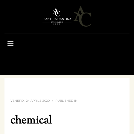
HOME
CHEMICAL
VENERDÌ, 24 APRILE 2020
/
PUBLISHED IN
chemical