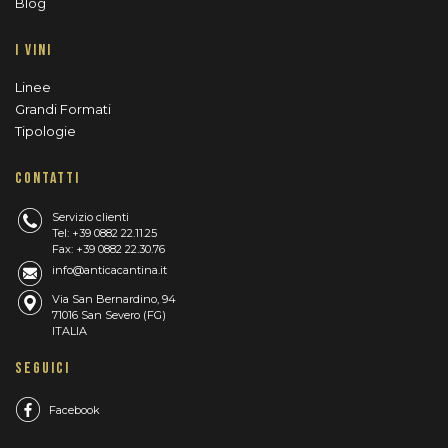
Blog
I VINI
Linee
Grandi Formati
Tipologie
CONTATTI
Servizio clienti
Tel: +39 0882 22.11.25
Fax: +39 0882 22.30.76
info@anticacantina.it
Via San Bernardino, 94
71016 San Severo (FG)
ITALIA
SEGUICI
Facebook