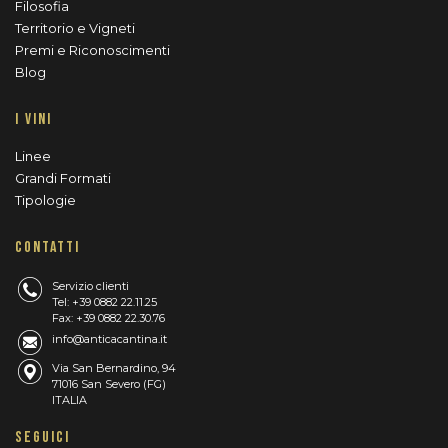
Filosofia
Territorio e Vigneti
Premi e Riconoscimenti
Blog
I VINI
Linee
Grandi Formati
Tipologie
CONTATTI
Servizio clienti
Tel: +39 0882 22.11.25
Fax: +39 0882 22.30.76
info@anticacantina.it
Via San Bernardino, 94
71016 San Severo (FG)
ITALIA
SEGUICI