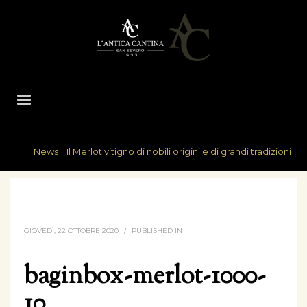
News
»
Il Merlot vitigno di nobili origini e di grandi tradizioni
HOME
BAGINBOX-MERLOT-1000-10
GIOVEDÌ, 22 OTTOBRE 2020
/
PUBLISHED IN
baginbox-merlot-1000-
10