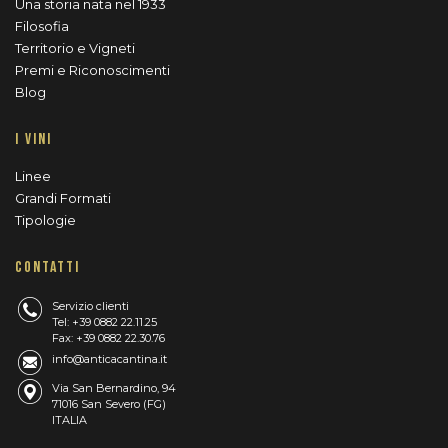
Una storia nata nel 1933
Filosofia
Territorio e Vigneti
Premi e Riconoscimenti
Blog
I VINI
Linee
Grandi Formati
Tipologie
CONTATTI
Servizio clienti
Tel: +39 0882 22.11.25
Fax: +39 0882 22.30.76
info@anticacantina.it
Via San Bernardino, 94
71016 San Severo (FG)
ITALIA