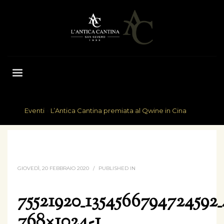
Eventi
»
L’Antica Cantina premiata al Qwine in Cina
HOME
75521920_1354566794724592_4175766452999028736_O-768×1024-1
GIOVEDÌ, 20 FEBBRAIO 2020
/
PUBLISHED IN
75521920_1354566794724592
768×1024-1