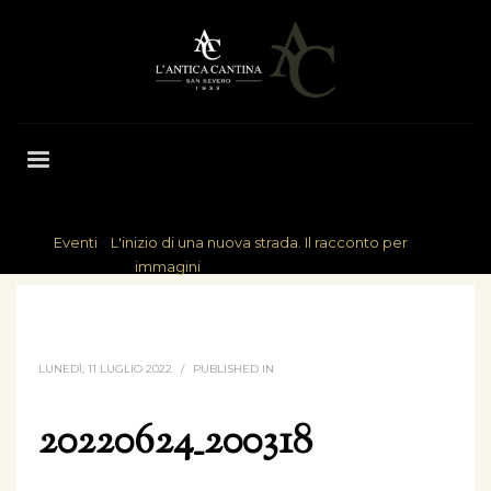
Eventi
»
L'inizio di una nuova strada. Il racconto per
HOME
immagini
20220624_200318
LUNEDÌ, 11 LUGLIO 2022
/
PUBLISHED IN
20220624_200318