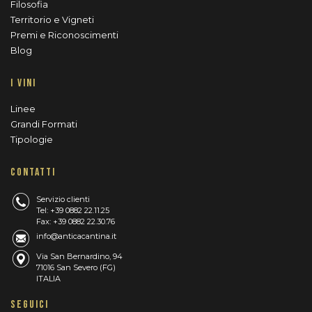
Filosofia
Territorio e Vigneti
Premi e Riconoscimenti
Blog
I VINI
Linee
Grandi Formati
Tipologie
CONTATTI
Servizio clienti
Tel: +39 0882 22.11.25
Fax: +39 0882 22.30.76
info@anticacantina.it
Via San Bernardino, 94
71016 San Severo (FG)
ITALIA
SEGUICI