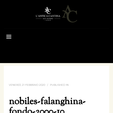
HOME
NOBILES-FALANGHINA-FONDO-2000-10
VENERDÌ, 21 FEBBRAIO 2020
/
PUBLISHED IN
nobiles-falanghina-
fondo-2000-10