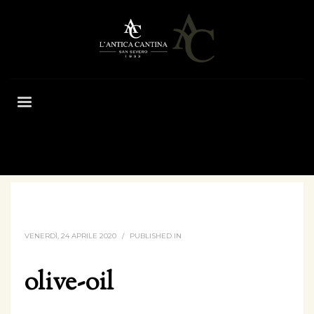
HOME
OLIVE-OIL
VENERDÌ, 24 APRILE 2020
/
PUBLISHED IN
olive-oil