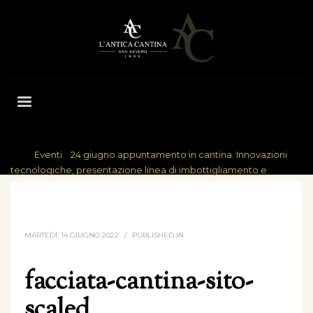
Eventi
»
24 giugno appuntamento in cantina. Innovazioni
HOME
tecnologiche, presentazione linea di imbottigliamento e
benvenuta estate
FACCIATA-CANTINA-SITO-SCALED
MARTEDÌ, 14 GIUGNO 2022
/
PUBLISHED IN
facciata-cantina-sito-
scaled