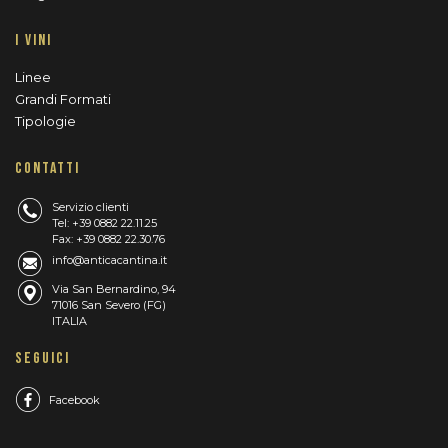
I VINI
Linee
Grandi Formati
Tipologie
CONTATTI
Servizio clienti
Tel: +39 0882 22.11.25
Fax: +39 0882 22.30.76
info@anticacantina.it
Via San Bernardino, 94
71016 San Severo (FG)
ITALIA
SEGUICI
Facebook