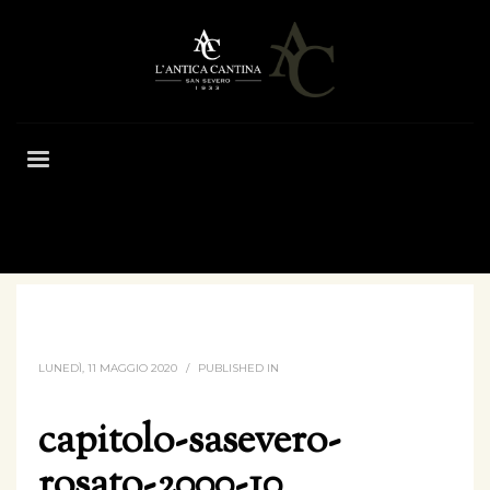
HOME
CAPITOLO-SASEVERO-ROSATO-2000-10
LUNEDÌ, 11 MAGGIO 2020
/
PUBLISHED IN
capitolo-sasevero-
rosato-2000-10