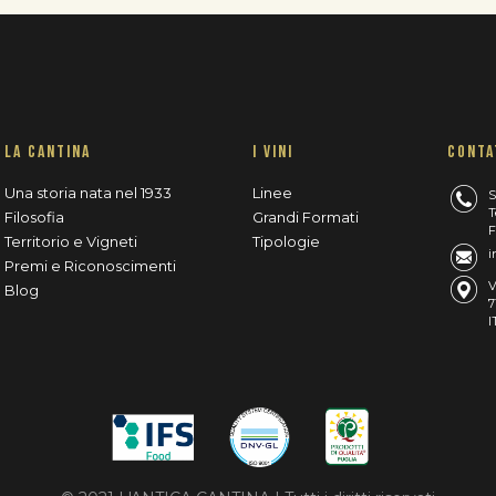
LA CANTINA
I VINI
CONTA
Una storia nata nel 1933
Linee
S
T
Filosofia
Grandi Formati
F
Territorio e Vigneti
Tipologie
i
Premi e Riconoscimenti
V
Blog
7
I