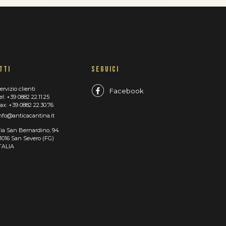
TTI
SEGUICI
ervizio clienti
Facebook
el: +39 0882 22.11.25
ax: +39 0882 22.30.76
nfo@anticacantina.it
ia San Bernardino, 94
1016 San Severo (FG)
TALIA