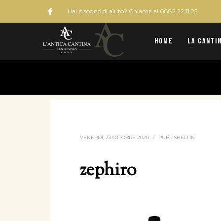
Hai bisogno di aiuto? Chiama al 0882 22.11.25
Home
La Canti
HOME
ZEPHIRO
VENERDÌ, 23 OTTOBRE 2020
/
PUBLISHED IN
zephiro