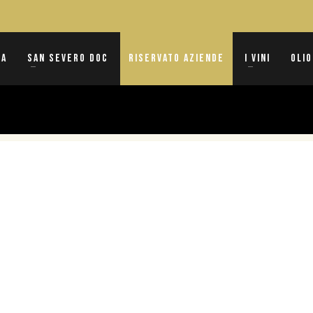
na
San Severo DOC
Riservato Aziende
I vini
Olio