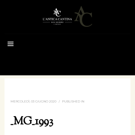
HOME
_MG_1993
MERCOLEDÌ, 03 GIUGNO 2020
/
PUBLISHED IN
_MG_1993