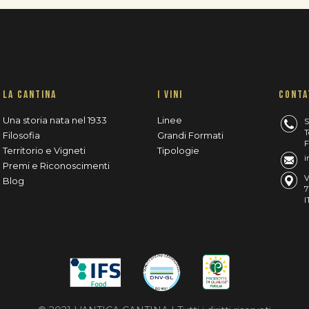
LA CANTINA
I VINI
CONTA
Una storia nata nel 1933
Linee
S
T
Filosofia
Grandi Formati
F
Territorio e Vigneti
Tipologie
i
Premi e Riconoscimenti
V
Blog
7
I