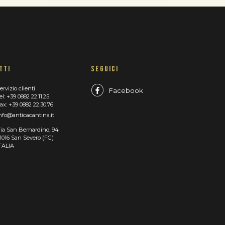
TTI
SEGUICI
ervizio clienti
Facebook
el: +39 0882 22.11.25
ax: +39 0882 22.30.76
nfo@anticacantina.it
ia San Bernardino, 94
1016 San Severo (FG)
TALIA