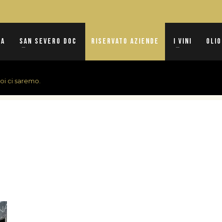
na
San Severo DOC
Riservato Aziende
I vini
Olio
noi ci saremo.