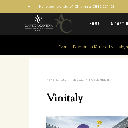
Hai bisogno di aiuto? Chiama al 0882 22.11.25
Home
La Canti
Eventi
»
Domenica 10 inizia il Vinitaly, 
HOME
VINITALY
VENERDÌ, 08 APRILE 2022
/
PUBLISHED IN
Vinitaly