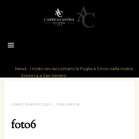
News
»
I nostri vini raccontano la Puglia e li trovi nella nostra
HOME
Enoteca a San Severo
FOTO6
LUNEDÌ, 03 AGOSTO 2020
/
PUBLISHED IN
foto6