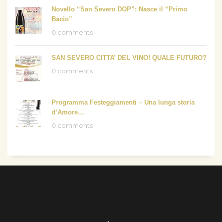
Novello “San Severo DOP”: Nasce il “Primo
Bacio”
0 comments
SAN SEVERO CITTA’ DEL VINO! QUALE FUTURO?
0 comments
Programma Festeggiamenti – Una lunga storia
d’Amore…
0 comments