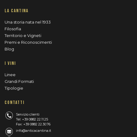
LA CANTINA
Una storia nata nel 1933
Filosofia
Territorio e Vigneti
Premi e Riconoscimenti
Blog
I VINI
Linee
Grandi Formati
Tipologie
CONTATTI
Servizio clienti
Tel: +39 0882 22.11.25
Fax: +39 0882 22.30.76
info@anticacantina.it