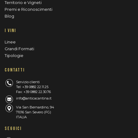
Territorio e Vigneti
Premi e Riconoscimenti
Blog
I VINI
Linee
Grandi Formati
Tipologie
CONTATTI
Servizio clienti
Tel: +39 0882 22.11.25
Fax: +39 0882 22.30.76
info@anticacantina.it
Via San Bernardino, 94
71016 San Severo (FG)
ITALIA
SEGUICI