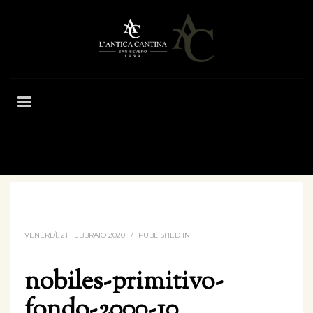
HOME
NOBILES-PRIMITIVO-FONDO-2000-10
VENERDÌ, 21 FEBBRAIO 2020
/
PUBLISHED IN
nobiles-primitivo-
fondo-2000-10