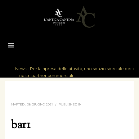
News
»
Per la ripresa delle attività, uno spazio speciale per i
HOME
nostri partner commerciali
BAR1
MARTEDÌ, 08 GIUGNO 2021
/
PUBLISHED IN
bar1