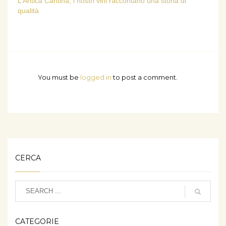
L’Antica Cantina, i nostri vini raccontano una storia di
qualità
You must be
logged in
to post a comment.
CERCA
CATEGORIE