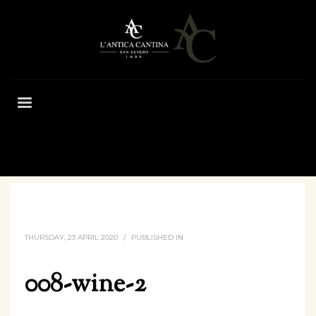
HOME
008-WINE-2
THURSDAY, 23 APRIL 2020
/
PUBLISHED IN
008-wine-2