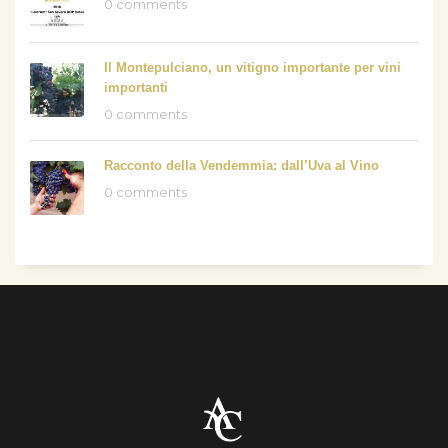
0 comments
Il Montepulciano, un vitigno importante per vini
importanti
0 comments
Racconto della Vendemmia: dall’Uva al Vino
0 comments