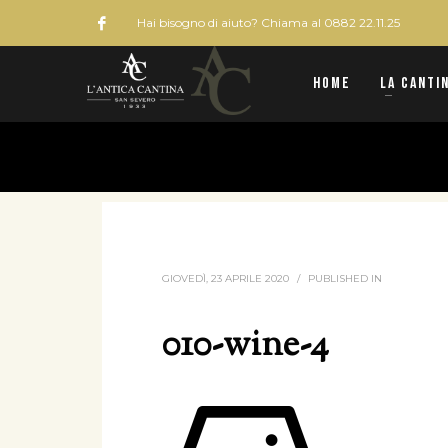
Hai bisogno di aiuto? Chiama al 0882 22.11.25
Home
La Canti
HOME
010-WINE-4
GIOVEDÌ, 23 APRILE 2020
/
PUBLISHED IN
010-wine-4