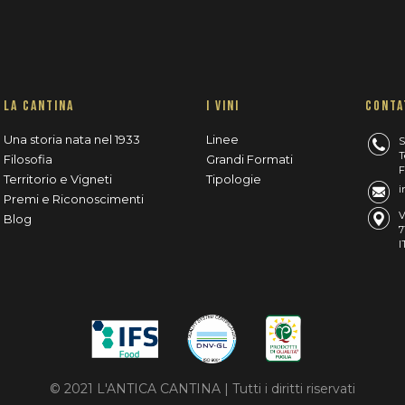
LA CANTINA
I VINI
CONTA
Una storia nata nel 1933
Linee
S
T
Filosofia
Grandi Formati
F
Territorio e Vigneti
Tipologie
i
Premi e Riconoscimenti
V
Blog
7
I
© 2021 L'ANTICA CANTINA | Tutti i diritti riservati