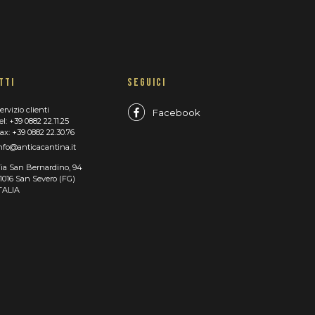
TTI
SEGUICI
ervizio clienti
Facebook
el: +39 0882 22.11.25
ax: +39 0882 22.30.76
nfo@anticacantina.it
ia San Bernardino, 94
1016 San Severo (FG)
TALIA