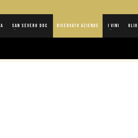
na
San Severo DOC
Riservato Aziende
I vini
Olio