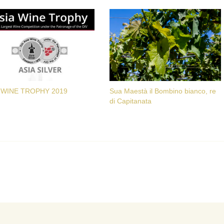
 WINE TROPHY 2019
Sua Maestà il Bombino bianco, re
di Capitanata