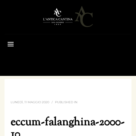
HOME
ECCUM-FALANGHINA-2000-10
LUNEDÌ, 11 MAGGIO 2020
/
PUBLISHED IN
eccum-falanghina-2000-
10