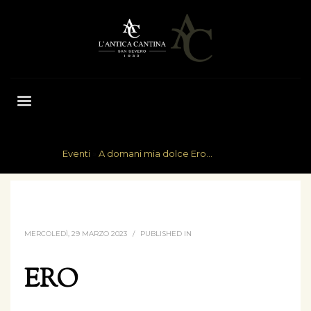
Eventi
»
A domani mia dolce Ero...
HOME
ERO
MERCOLEDÌ, 29 MARZO 2023
/
PUBLISHED IN
ERO