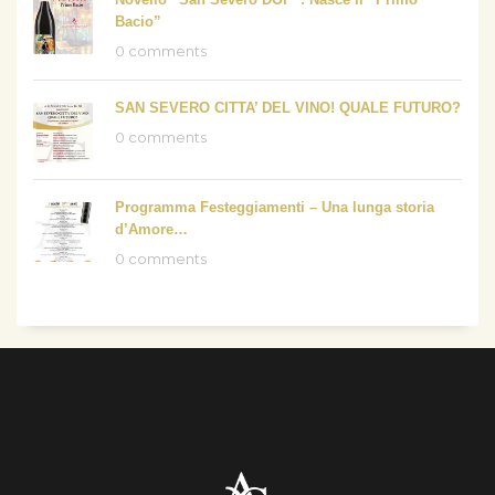
Bacio”
0 comments
SAN SEVERO CITTA’ DEL VINO! QUALE FUTURO?
0 comments
Programma Festeggiamenti – Una lunga storia
d’Amore…
0 comments