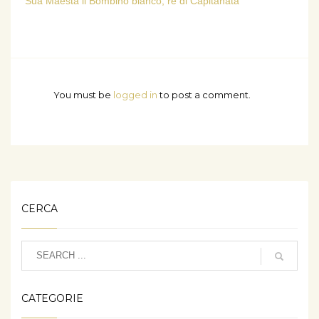
Sua Maestà il Bombino bianco, re di Capitanata
You must be
logged in
to post a comment.
CERCA
CATEGORIE