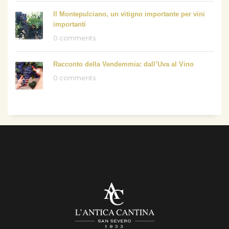
Il Montepulciano, un vitigno importante per vini
importanti
0 comments
Racconto della Vendemmia: dall’Uva al Vino
0 comments