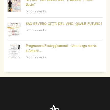
Bacio”
0 comments
SAN SEVERO CITTA’ DEL VINO! QUALE FUTURO?
0 comments
Programma Festeggiamenti – Una lunga storia
d’Amore…
0 comments