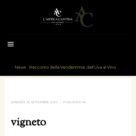
News
»
Racconto della Vendemmia: dall’Uva al Vino
HOME
VIGNETO
VENERDÌ, 25 SETTEMBRE 2020
/
PUBLISHED IN
vigneto