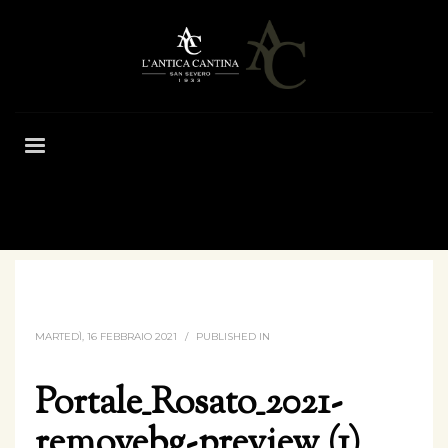
HOME
PORTALE_ROSATO_2021-REMOVEBG-PREVIEW (1)
MARTEDÌ, 16 FEBBRAIO 2021
/
PUBLISHED IN
Portale_Rosato_2021-
removebg-preview (1)