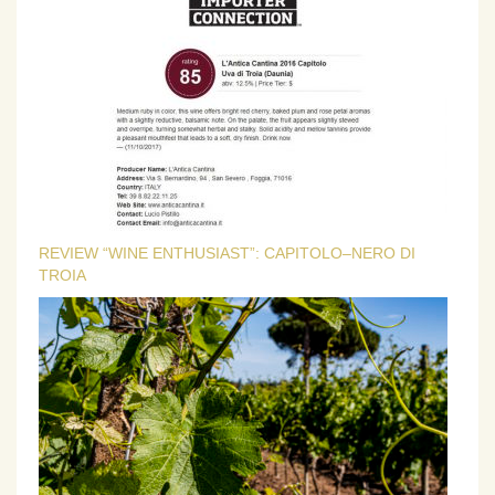
REVIEW “WINE ENTHUSIAST”: CAPITOLO–NERO DI
TROIA