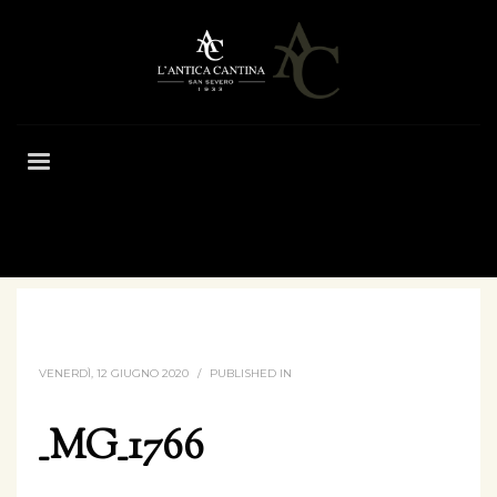
HOME
_MG_1766
VENERDÌ, 12 GIUGNO 2020
/
PUBLISHED IN
_MG_1766