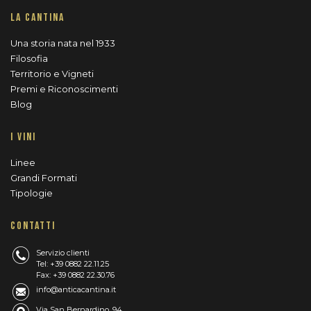
LA CANTINA
Una storia nata nel 1933
Filosofia
Territorio e Vigneti
Premi e Riconoscimenti
Blog
I VINI
Linee
Grandi Formati
Tipologie
CONTATTI
Servizio clienti
Tel: +39 0882 22.11.25
Fax: +39 0882 22.30.76
info@anticacantina.it
Via San Bernardino, 94