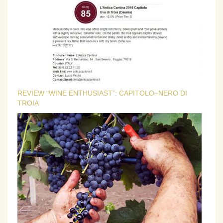
REVIEW “WINE ENTHUSIAST”: CAPITOLO–NERO DI
TROIA