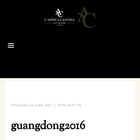
HOME
GUANGDONG2016
THURSDAY, 04 JUNE 2020
/
PUBLISHED IN
guangdong2016